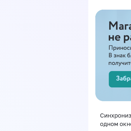
Синхрониз
одном окн