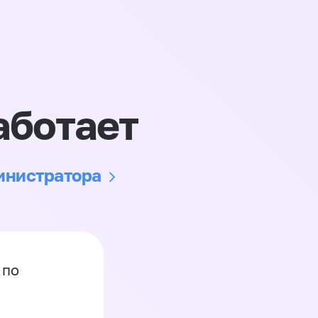
аботает
министратора
 по